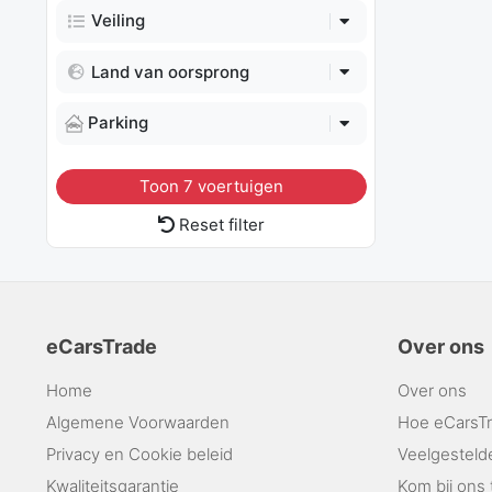
Veiling
Land van oorsprong
Parking
Toon
7
voertuigen
Reset filter
eCarsTrade
Over ons
Home
Over ons
Algemene Voorwaarden
Hoe eCarsTr
Privacy en Cookie beleid
Veelgesteld
Kwaliteitsgarantie
Kom bij ons