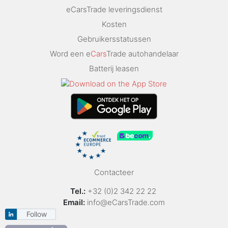
eCarsTrade leveringsdienst
Kosten
Gebruikersstatussen
Word een e
Cars
Trade autohandelaar
Batterij leasen
Contacteer
Tel.:
+32 (0)2 342 22 22
Email:
info@eCarsTrade.com
Follow