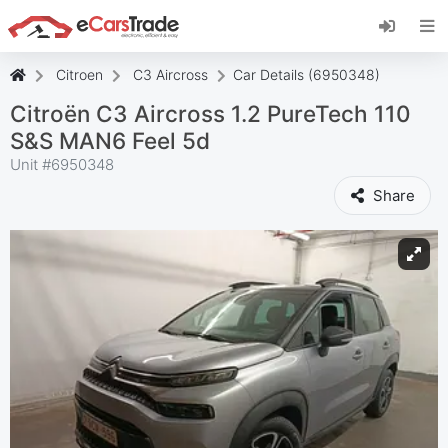
Install eCarsTrade web app, add it to your
Home Screen and receive instant updates.
Install
Annuleer
Citroen
C3 Aircross
Car Details (6950348)
Citroën C3 Aircross 1.2 PureTech 110
S&S MAN6 Feel 5d
Unit #
6950348
Share