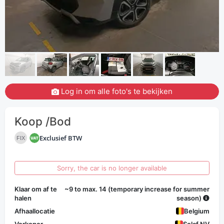
Log in om alle foto's te bekijken
Koop /Bod
Exclusief BTW
FIX
Sorry, the car is no longer available
Klaar om af te
~9 to max. 14 (temporary increase for summer
halen
season)
Afhaallocatie
Belgium