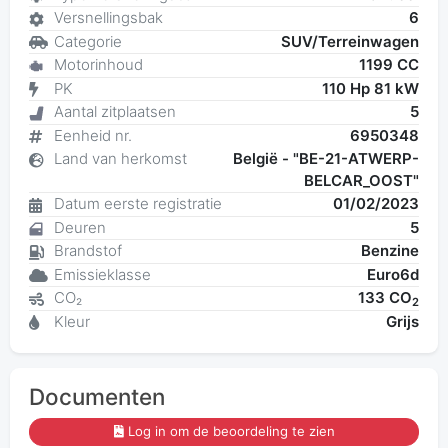
Versnellingsbak
6
Categorie
SUV/Terreinwagen
Motorinhoud
1199 CC
PK
110 Hp 81 kW
Aantal zitplaatsen
5
Eenheid nr.
6950348
Land van herkomst
België - "BE-21-ATWERP-
BELCAR_OOST"
Datum eerste registratie
01/02/2023
Deuren
5
Brandstof
Benzine
Emissieklasse
Euro6d
CO₂
133 CO
2
Kleur
Grijs
Documenten
Log in om de beoordeling te zien