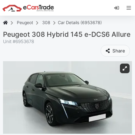
Install eCarsTrade web app, add it to your
Home Screen and receive instant updates.
Install
Annuleer
Peugeot
308
Car Details (6953678)
Peugeot 308 Hybrid 145 e-DCS6 Allure
Unit #
6953678
Share