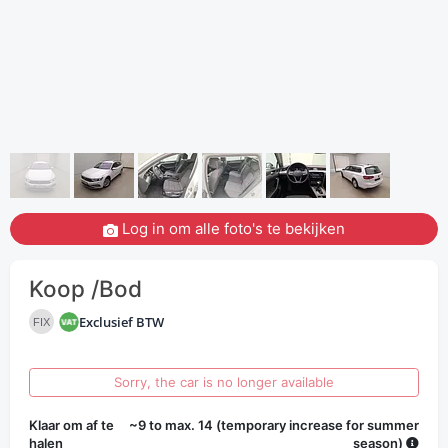
Log in om alle foto's te bekijken
Koop /Bod
Exclusief BTW
FIX
Sorry, the car is no longer available
Klaar om af te
~9 to max. 14 (temporary increase for summer
halen
season)