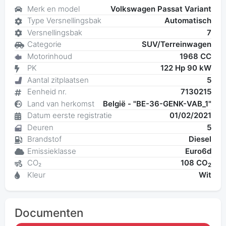
Merk en model
Volkswagen Passat Variant
Type Versnellingsbak
Automatisch
Versnellingsbak
7
Categorie
SUV/Terreinwagen
Motorinhoud
1968 CC
PK
122 Hp 90 kW
Aantal zitplaatsen
5
Eenheid nr.
7130215
Land van herkomst
België - "BE-36-GENK-VAB_1"
Datum eerste registratie
01/02/2021
Deuren
5
Brandstof
Diesel
Emissieklasse
Euro6d
CO₂
108 CO
2
Kleur
Wit
Documenten